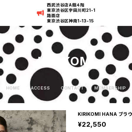
西武渋谷店A館４階
東京渋谷区宇田川町21-1
路面店
東京渋谷区神南1-13-15
KIRIKOMI
HOME
ACCESS
CONTACT
MEMBERSHIP
KIRIKOMI HANA ブラ
¥22,550