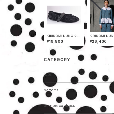
KIRIKOMI NUNO シュ
KIRIKOMI NU
ーズ
ケット
¥19,800
¥26,400
CATEGORY
tops
bottoms
one-piece dress