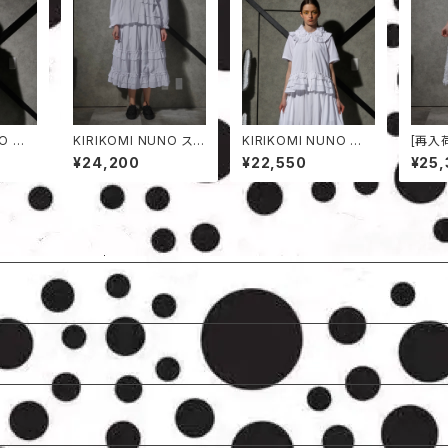
NO ジャ
KIRIKOMI NUNO スカ
KIRIKOMI NUNO 竹
[再入荷
ート
繊維半袖シャツ
UNO
¥24,200
¥22,550
¥25