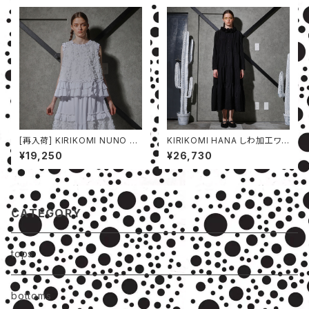
[再入荷] KIRIKOMI NUNO ベ
KIRIKOMI HANA しわ加工ワン
スト
ピース
¥19,250
¥26,730
CATEGORY
tops
bottoms