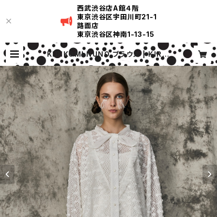
西武渋谷店A館４階
東京渋谷区宇田川町21-1
路面店
東京渋谷区神南1-13-15
KIRIKOMI NUNO ブラウス | KIRIK
OMI