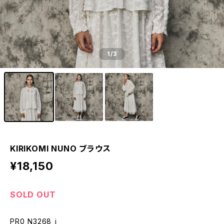
1
/3
KIRIKOMI NUNO ブラウス
¥18,150
SOLD OUT
PR0_N3268_i