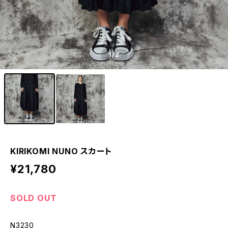
1
/2
KIRIKOMI NUNO スカート
¥21,780
SOLD OUT
N3230