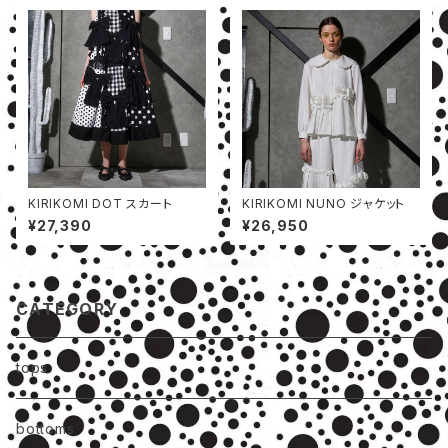
KIRIKOMI DOT スカート
KIRIKOMI NUNO ジャケット
¥27,390
¥26,950
CATEGORY
tops
bottoms