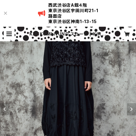
西武渋谷店A館４階
東京渋谷区宇田川町21-1
路面店
東京渋谷区神南1-13-15
KIRIKOMI NUNO スカート | KIRIK
OMI