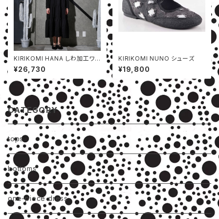
KIRIKOMI HANA しわ加工ワン
KIRIKOMI NUNO シューズ
ピース
¥26,730
¥19,800
CATEGORY
tops
bottoms
one-piece dress