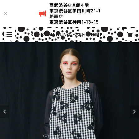
西武渋谷店A館４階
東京渋谷区宇田川町21-1
路面店
東京渋谷区神南1-13-15
KIRIKOMI NUNO ベスト | KIRIKO
MI