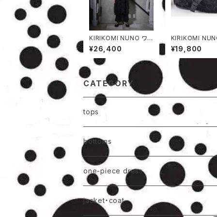
KIRIKOMI NUNO ワン
KIRIKOMI NUNO 
ピース
ーズ
¥26,400
¥19,800
CATEGORY
tops
bottoms
one-piece dress
jacket・coat