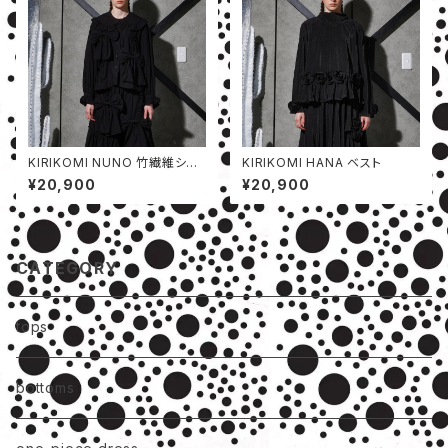
KIRIKOMI NUNO 竹繊維シャ
KIRIKOMI HANA ベスト
ツ
¥20,900
¥20,900
CATEGORY
tops
bottoms