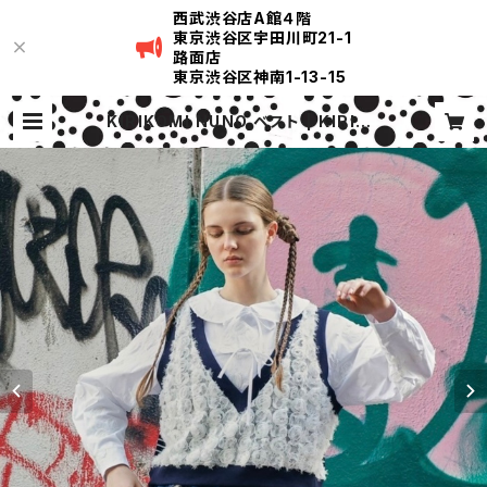
西武渋谷店A館４階
東京渋谷区宇田川町21-1
路面店
東京渋谷区神南1-13-15
KIRIKOMI NUNO ベスト | KIRIKO
MI