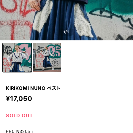
1
/2
KIRIKOMI NUNO ベスト
¥17,050
SOLD OUT
PR0_N3205_i