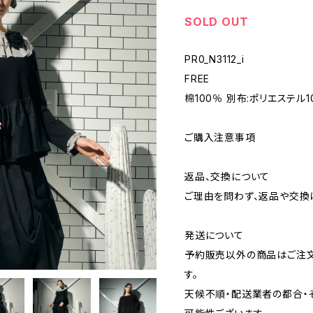
SOLD OUT
PR0_N3112_i
FREE
棉100％ 別布:ポリエステル1
ご購入注意事項
返品、交換について
ご理由を問わず、返品や交換
発送について
予約販売以外の商品はご注文
す。
天候不順・配送業者の都合・