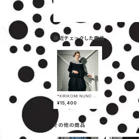
最近チェックした商品
*KIRIKOMI NUNO カ
ットソー
¥15,400
その他の商品