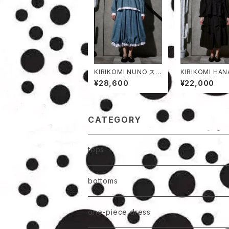
KIRIKOMI NUNO スカ
KIRIKOMI HA
ート
加工パンツ
¥28,600
¥22,000
CATEGORY
tops
bottoms
one-piece dress