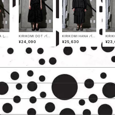
NA しわ
KIRIKOMI DOT パン
KIRIKOMI HANA パン
KIRI
ツ
ツ
繊維パ
¥24,090
¥25,630
¥23