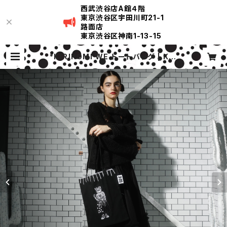
西武渋谷店A館４階
東京渋谷区宇田川町21-1
路面店
東京渋谷区神南1-13-15
*KIRIKOMI WE トートバッグ | KIR
IKOMI