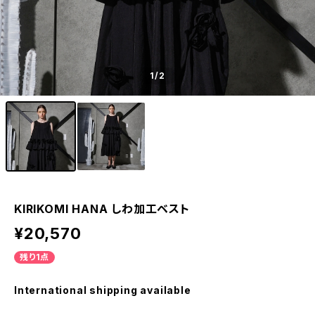
1
/2
KIRIKOMI HANA しわ加工ベスト
¥20,570
残り1点
International shipping available