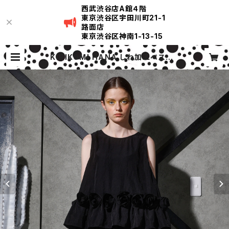
西武渋谷店A館４階
東京渋谷区宇田川町21-1
路面店
東京渋谷区神南1-13-15
KIRIKOMI HANA しわ加工ベスト |
KIRIKOMI