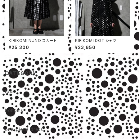
KIRIKOMI NUNO スカート
KIRIKOMI DOT シャツ
¥25,300
¥23,650
CATEGORY
tops
bottoms
one-piece dress