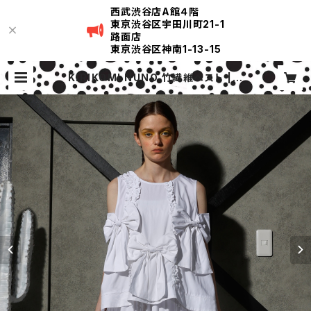
西武渋谷店A館４階
東京渋谷区宇田川町21-1
路面店
東京渋谷区神南1-13-15
KIRIKOMI NUNO 竹繊維ベスト | K
IRIKOMI