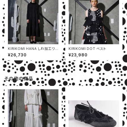
KIRIKOMI HANA しわ加工ワン
KIRIKOMI DOT ベスト
ピース
¥26,730
¥23,980
その他の商品