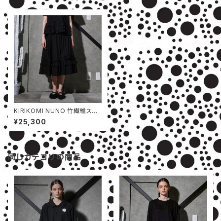
KIRIKOMI NUNO 竹繊維スカ
ート
¥25,300
同じカテゴリの商品