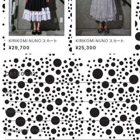
KIRIKOMI NUNO スカート
KIRIKOMI NUNO スカート
¥29,700
¥25,300
CATEGORY
tops
bottoms
one-piece dress