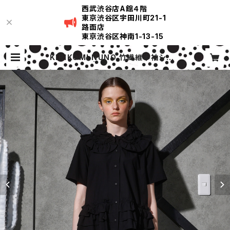
西武渋谷店A館４階
東京渋谷区宇田川町21-1
路面店
東京渋谷区神南1-13-15
KIRIKOMI NUNO 竹繊維半袖シャツ
| KIRIKOMI