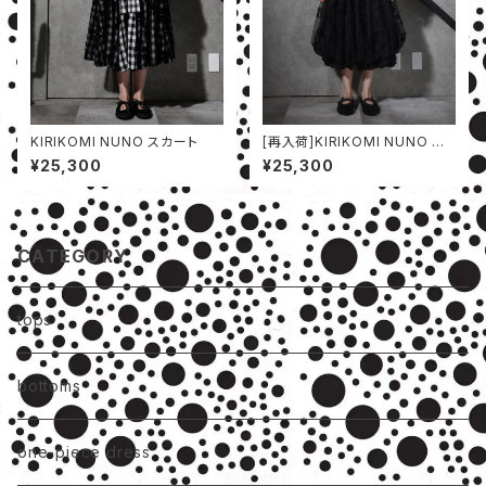
KIRIKOMI NUNO スカート
[再入荷]KIRIKOMI NUNO ス
カート
¥25,300
¥25,300
CATEGORY
tops
bottoms
one-piece dress