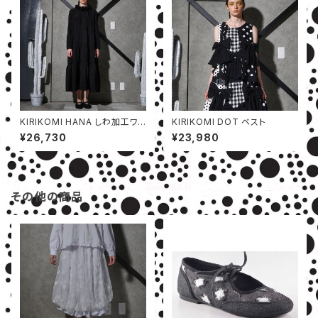
KIRIKOMI HANA しわ加工ワン
KIRIKOMI DOT ベスト
ピース
¥26,730
¥23,980
その他の商品