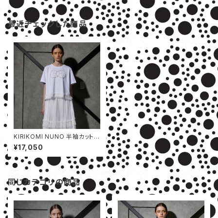
最近チェックした商品
KIRIKOMI NUNO 半袖カットソ
ー
¥17,050
同じカテゴリの商品