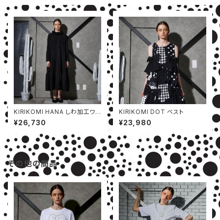
KIRIKOMI HANA しわ加工ワン
KIRIKOMI DOT ベスト
ピース
¥26,730
¥23,980
その他の商品