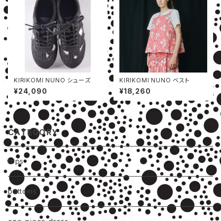
KIRIKOMI NUNO シューズ
KIRIKOMI NUNO ベスト
¥24,090
¥18,260
CATEGORY
tops
bottoms