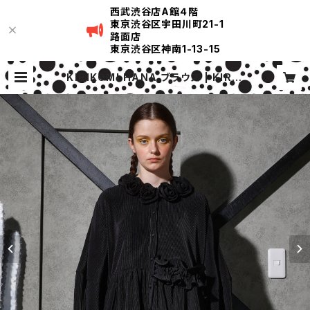
西武渋谷店A館４階
東京渋谷区宇田川町21-1
路面店
東京渋谷区神南1-13-15
KIRIKOMI HANA ブラウス | KIRIK
OMI