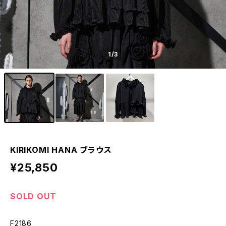
1
/3
KIRIKOMI HANA ブラウス
¥25,850
SOLD OUT
F2186