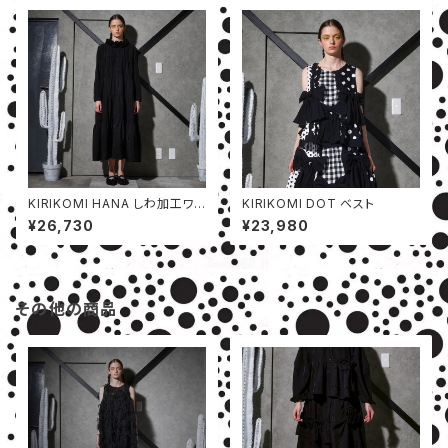
KIRIKOMI HANA しわ加工ワン
KIRIKOMI DOT ベスト
ピース
¥26,730
¥23,980
その他の商品