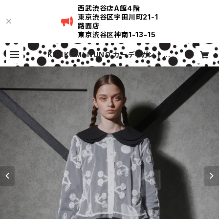
西武渋谷店A館４階
東京渋谷区宇田川町21-1
路面店
東京渋谷区神南1-13-15
KIRIKOMI NUNO カーディガン | KI
RIKOMI