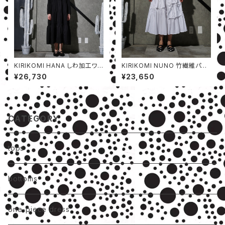
KIRIKOMI HANA しわ加工ワン
KIRIKOMI NUNO 竹繊維パン
ピース
ツ
¥26,730
¥23,650
CATEGORY
tops
bottoms
one-piece dress