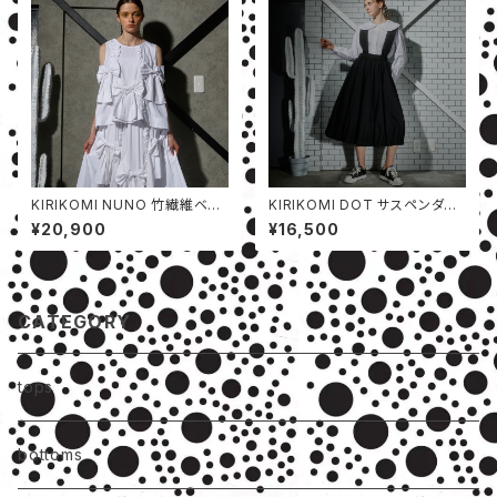
KIRIKOMI NUNO 竹繊維ベス
KIRIKOMI DOT サスペンダー
ト
スカート
¥20,900
¥16,500
CATEGORY
tops
bottoms