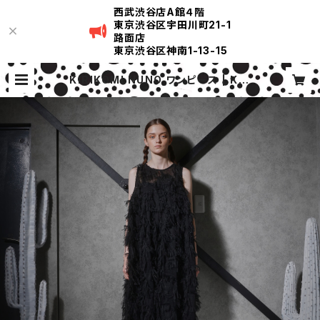
西武渋谷店A館４階
東京渋谷区宇田川町21-1
路面店
東京渋谷区神南1-13-15
KIRIKOMI NUNO ワンピース | KIR
IKOMI