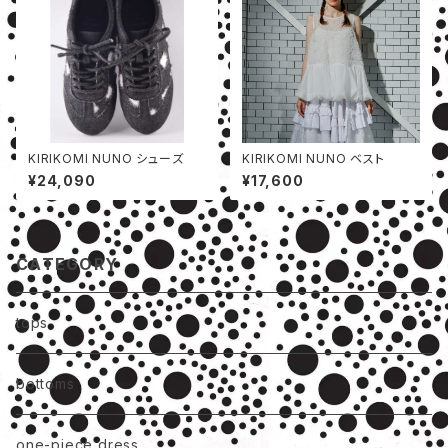
KIRIKOMI NUNO シューズ
KIRIKOMI NUNO ベスト
¥24,090
¥17,600
CATEGORY
tops
bottoms
one-piece dress