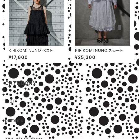
KIRIKOMI NUNO ベスト
KIRIKOMI NUNO スカート
¥17,600
¥25,300
CATEGORY
tops
bottoms