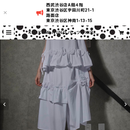
西武渋谷店A館４階
東京渋谷区宇田川町21-1
路面店
東京渋谷区神南1-13-15
KIRIKOMI NUNO パンツ | KIRIKO
MI