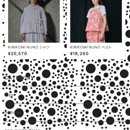
KIRIKOMI NUNO シャツ
KIRIKOMI NUNO ベスト
¥20,570
¥18,260
CATEGORY
tops
bottoms