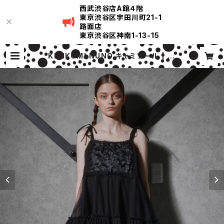
西武渋谷店A館４階
東京渋谷区宇田川町21-1
路面店
東京渋谷区神南1-13-15
KIRIKOMI NUNO キャミソール | KI
RIKOMI