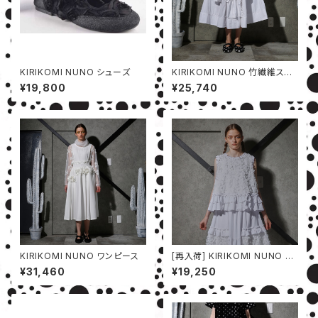
KIRIKOMI NUNO シューズ
KIRIKOMI NUNO 竹繊維スカ
ート
¥19,800
¥25,740
KIRIKOMI NUNO ワンピース
[再入荷] KIRIKOMI NUNO ベ
スト
¥31,460
¥19,250