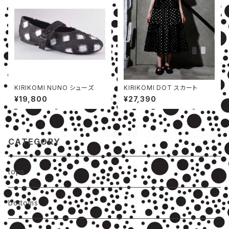
KIRIKOMI NUNO シューズ
KIRIKOMI DOT スカート
¥19,800
¥27,390
CATEGORY
tops
bottoms