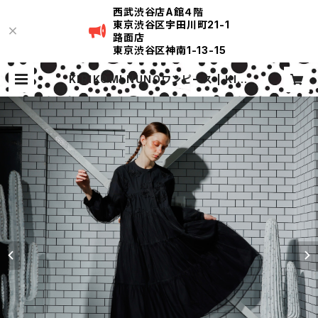
西武渋谷店A館４階
東京渋谷区宇田川町21-1
路面店
東京渋谷区神南1-13-15
KIRIKOMI NUNOワンピース | KIRI
KOMI