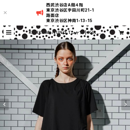
西武渋谷店A館４階
東京渋谷区宇田川町21-1
路面店
東京渋谷区神南1-13-15
KIRIKOMI NUNO Tシャツ | KIRIK
OMI