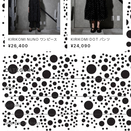
KIRIKOMI NUNO ワンピース
KIRIKOMI DOT パンツ
¥26,400
¥24,090
CATEGORY
tops
bottoms
one-piece dress