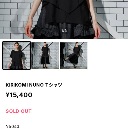
1
/3
KIRIKOMI NUNO Tシャツ
¥15,400
SOLD OUT
N5043