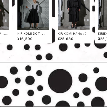
NA しわ
KIRIKOMI DOT サス
KIRIKOMI HANA パン
KIRI
ペンダースカート
ツ
ツ
¥16,500
¥25,630
¥25,