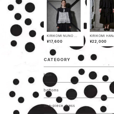
KIRIKOMI NUNO ベ
KIRIKOMI HA
スト
加工パンツ
¥17,600
¥22,000
CATEGORY
tops
bottoms
one-piece dress