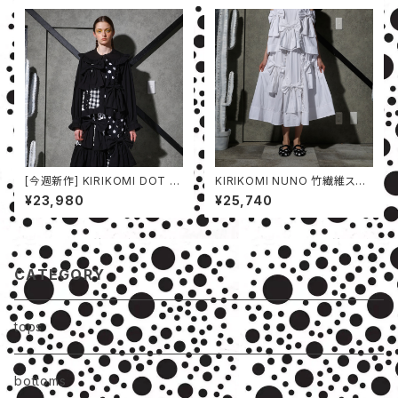
[今週新作] KIRIKOMI DOT シ
KIRIKOMI NUNO 竹繊維スカ
ャツ
ート
¥23,980
¥25,740
CATEGORY
tops
bottoms