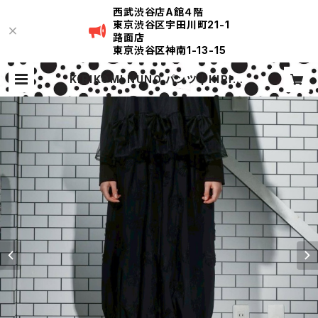
西武渋谷店A館４階
東京渋谷区宇田川町21-1
路面店
東京渋谷区神南1-13-15
KIRIKOMI NUNO パンツ | KIRIKO
MI