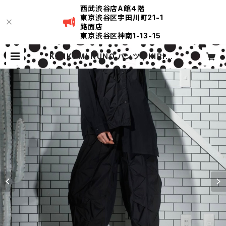
西武渋谷店A館４階
東京渋谷区宇田川町21-1
路面店
東京渋谷区神南1-13-15
KIRIKOMI NUNO パンツ | KIRIKO
MI