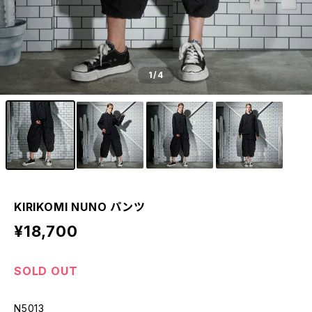
1
/4
KIRIKOMI NUNO パンツ
¥18,700
SOLD OUT
N5013